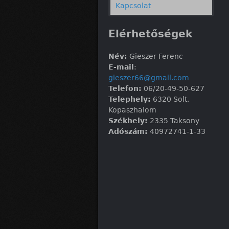
Kapcsolat
Elérhetőségek
Név:
Gieszer Ferenc
E-mail
:
gieszer66@gmail.com
Telefon:
06/20-49-50-627
Telephely:
6320 Solt,
Kopaszhalom
Székhely:
2335 Taksony
Adószám:
40972741-1-33