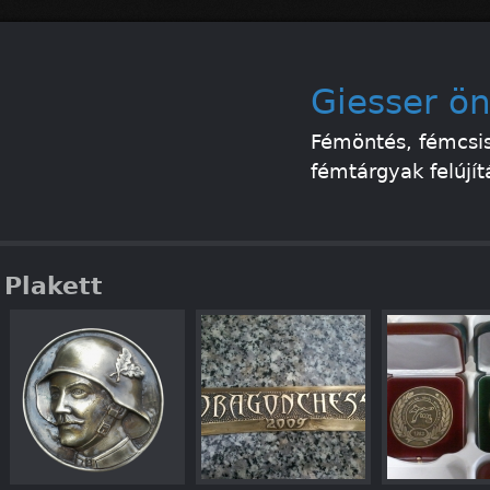
Ugrás
a
Giesser ö
tartalomra
Fémöntés, fémcsis
fémtárgyak felújít
Plakett