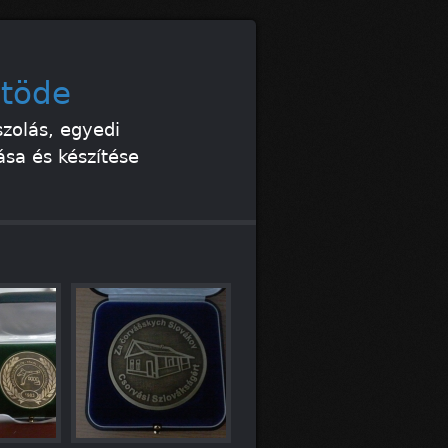
ntöde
zolás, egyedi
ása és készítése