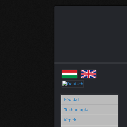
Főoldal
Technológia
Képek